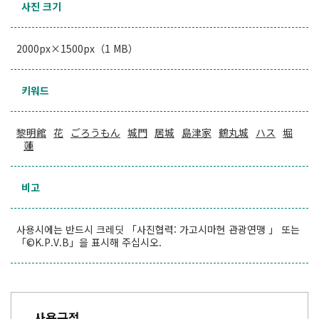
사진 크기
2000px×1500px（1 MB）
키워드
黎明館
花
ごろうもん
城門
居城
島津家
鶴丸城
ハス
堀
蓮
비고
사용시에는 반드시 크레딧 「사진협력: 가고시마현 관광연맹 」 또는
「©K.P.V.B」을 표시해 주십시오.
사용규정