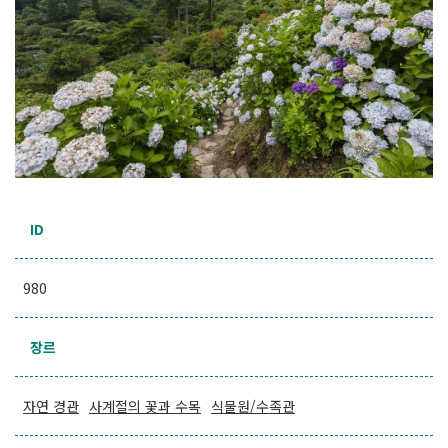
ID
980
장르
자연 경관
사계절의 꽃과 수목
식물원/수족관