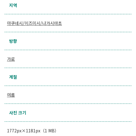
지역
아쿠네시/이즈미시/나가시마초
방향
가로
계절
여름
사진 크기
1772px×1181px（1 MB）