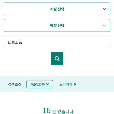
계절 선택
방향 선택
검색조건
伝統工芸
모두해제
16
건 있습니다