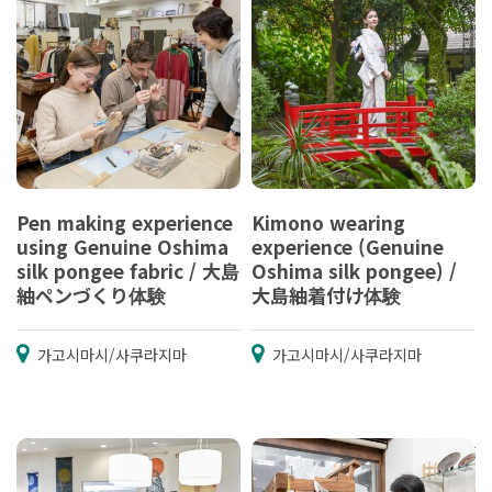
Pen making experience
Kimono wearing
using Genuine Oshima
experience (Genuine
silk pongee fabric / 大島
Oshima silk pongee) /
紬ペンづくり体験
大島紬着付け体験
가고시마시/사쿠라지마
가고시마시/사쿠라지마