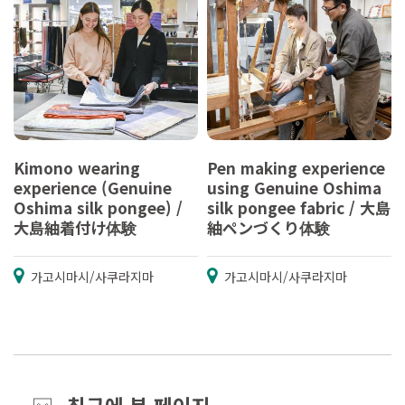
Kimono wearing
Pen making experience
experience (Genuine
using Genuine Oshima
Oshima silk pongee) /
silk pongee fabric / 大島
大島紬着付け体験
紬ペンづくり体験
가고시마시/사쿠라지마
가고시마시/사쿠라지마