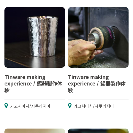
Tinware making
Tinware making
experience / 錫器製作体
experience / 錫器製作体
験
験
가고시마시/사쿠라지마
가고시마시/사쿠라지마