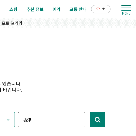
+
리
쇼핑
추천 정보
예약
교통 안내
포토 갤러리
 있습니다.
기 바랍니다.