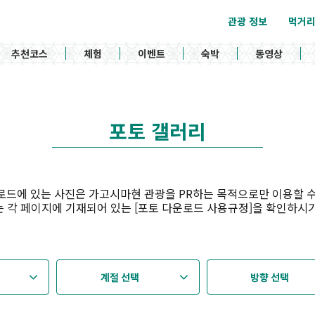
관광 정보
먹거
추천코스
체험
이벤트
숙박
동영상
포토 갤러리
로드에 있는 사진은 가고시마현 관광을 PR하는 목적으로만 이용할 수
 각 페이지에 기재되어 있는 [포토 다운로드 사용규정]을 확인하시
계절 선택
방향 선택