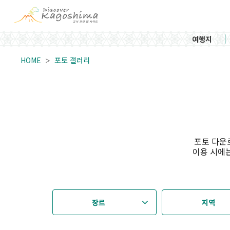
여행지
HOME
포토 갤러리
포토 다운
이용 시에는
장르
지역