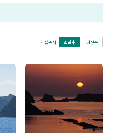
정렬순서
조회수
최신순