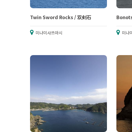
Twin Sword Rocks / 双剣石
Bonot
미나미사쓰마시
미나