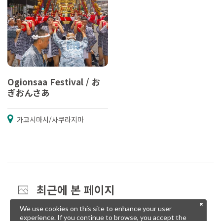
Ogionsaa Festival / お
ぎおんさあ
가고시마시/사쿠라지마
최근에 본 페이지
We use cookies on this site to enhance your user
experience. If you continue to browse, you accept the