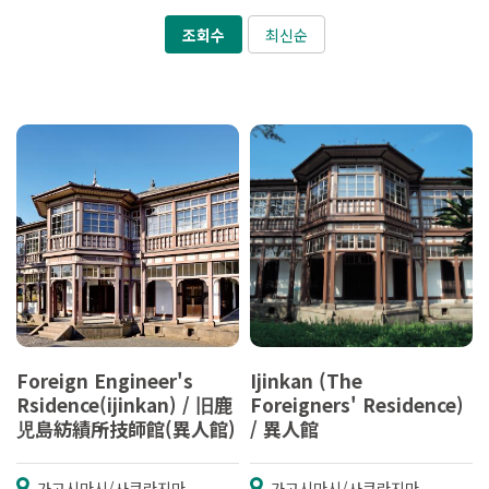
조회수
최신순
Foreign Engineer's
Ijinkan (The
Rsidence(ijinkan) / 旧鹿
Foreigners' Residence)
児島紡績所技師館(異人館)
/ 異人館
가고시마시/사쿠라지마
가고시마시/사쿠라지마