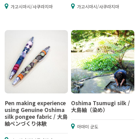
가고시마시/사쿠라지마
가고시마시/사쿠라지마
Pen making experience
Oshima Tsumugi silk /
using Genuine Oshima
大島紬（染め）
silk pongee fabric / 大島
紬ペンづくり体験
아마미 군도