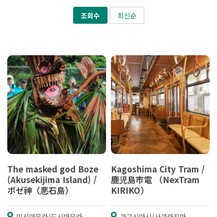
조회수
최신순
The masked god Boze
Kagoshima City Tram /
(Akusekijima Island) /
鹿児島市電 （NexTram
ボゼ神（悪石島）
KIRIKO）
미시마무라/도시마무라
가고시마시/사쿠라지마