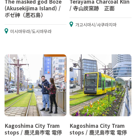
The masked god Boze
Terayama Charcoal Klin
(Akusekijima Island) /
/ 寺山炭窯跡 正面
ボゼ神（悪石島）
가고시마시/사쿠라지마
미시마무라/도시마무라
Kagoshima City Tram
Kagoshima City Tram
stops / 鹿児島市電 電停
stops / 鹿児島市電 電停