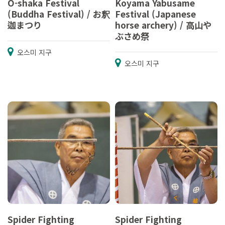
O-shaka Festival
Koyama Yabusame
(Buddha Festival) / お釈
Festival (Japanese
迦まつり
horse archery) / 高山や
ぶさめ祭
오스미 지구
오스미 지구
Spider Fighting
Spider Fighting