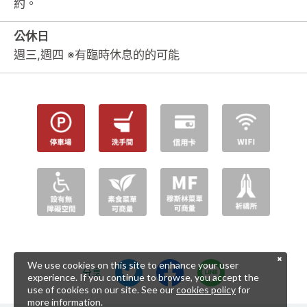
約。
公休日
週三,週四 ※有臨時休息的的可能
We use cookies on this site to enhance your user
分享
experience. If you continue to browse, you accept the
use of cookies on our site. See our
cookies policy
for
more information.