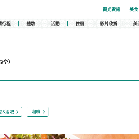
觀光資訊
美食
薦行程
體驗
活動
住宿
影片欣賞
美
ねや）
屋&酒吧
咖啡