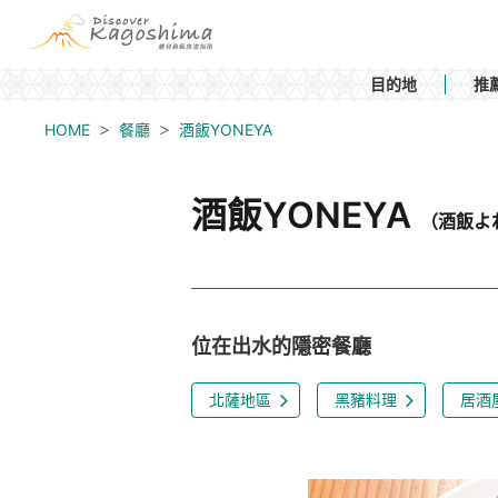
目的地
推
HOME
餐廳
酒飯YONEYA
酒飯YONEYA
（酒飯よ
位在出水的隱密餐廳
北薩地區
黑豬料理
居酒