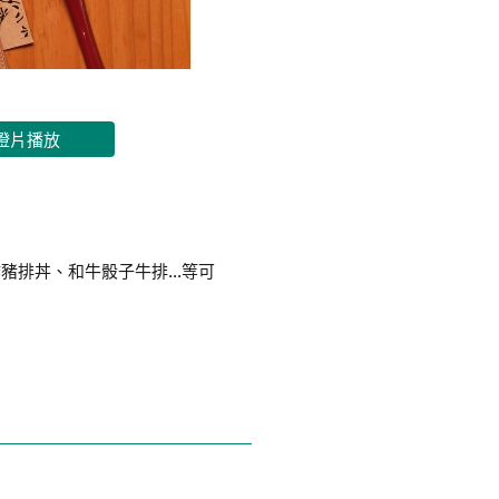
燈片播放
豬排丼、和牛骰子牛排…等可