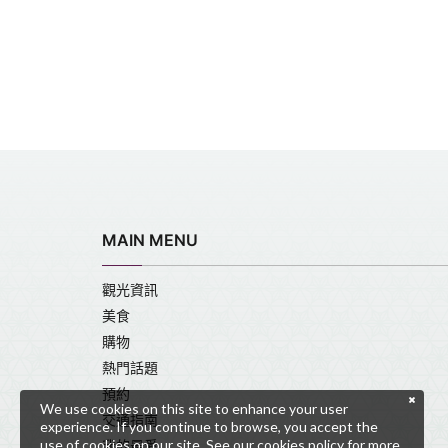
MAIN MENU
觀光資訊
美食
購物
熱門話題
預約
We use cookies on this site to enhance your user
交通指南
experience. If you continue to browse, you accept the
use of cookies on our site. See our
cookies policy
for more
我的最愛