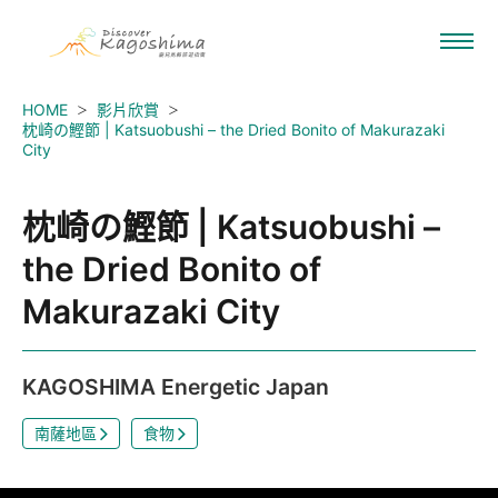
HOME
影片欣賞
枕崎の鰹節 | Katsuobushi – the Dried Bonito of Makurazaki
City
枕崎の鰹節 | Katsuobushi –
the Dried Bonito of
Makurazaki City
KAGOSHIMA Energetic Japan
南薩地區
食物