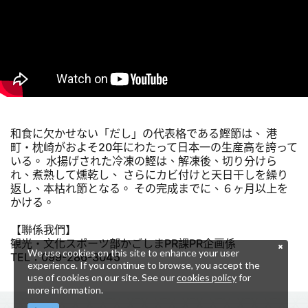
和食に欠かせない「だし」の代表格である鰹節は、 港
町・枕崎がおよそ20年にわたって日本一の生産高を誇って
いる。 水揚げされた冷凍の鰹は、解凍後、切り分けら
れ、煮熟して燻乾し、 さらにカビ付けと天日干しを繰り
返し、本枯れ節となる。 その完成までに、６ヶ月以上を
かける。
【聯係我們】
観光・文化スポーツ部かごしまPR課PR企画係
We use cookies on this site to enhance your user
TEL：099-286-3045
experience. If you continue to browse, you accept the
use of cookies on our site. See our
cookies policy
for
more information.