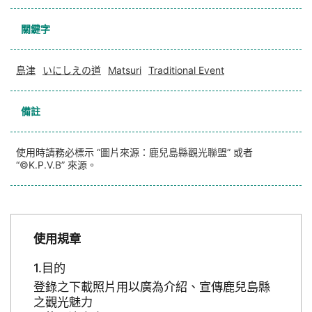
關鍵字
島津
いにしえの道
Matsuri
Traditional Event
備註
使用時請務必標示 “圖片來源：鹿兒島縣觀光聯盟” 或者
“©K.P.V.B” 來源。
使用規章
目的
登錄之下載照片用以廣為介紹、宣傳鹿兒島縣
之觀光魅力