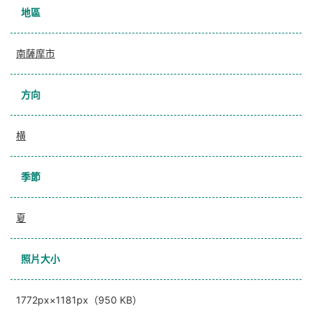
地區
南薩摩市
方向
横
季節
夏
照片大小
1772px×1181px（950 KB）