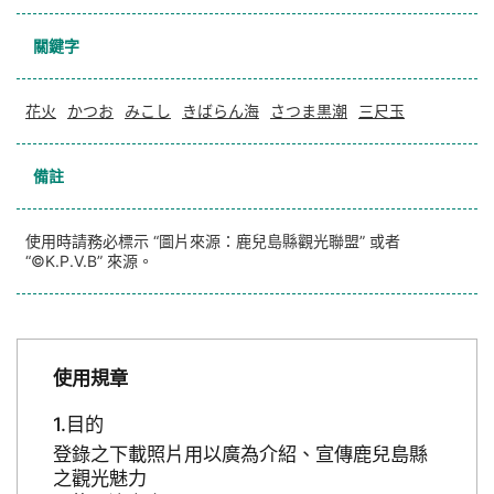
關鍵字
花火
かつお
みこし
きばらん海
さつま黒潮
三尺玉
備註
使用時請務必標示 “圖片來源：鹿兒島縣觀光聯盟” 或者
“©K.P.V.B” 來源。
使用規章
目的
登錄之下載照片用以廣為介紹、宣傳鹿兒島縣
之觀光魅力