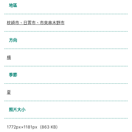
地區
枕崎市、日置市、市來串木野市
方向
横
季節
夏
照片大小
1772px×1181px（863 KB）