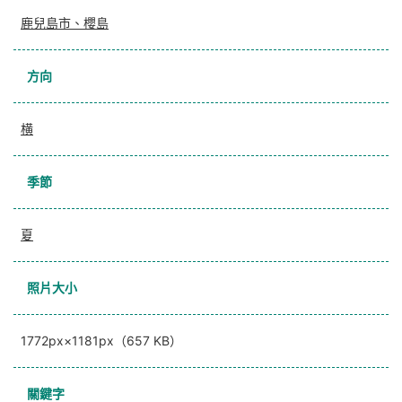
鹿兒島市、櫻島
方向
横
季節
夏
照片大小
1772px×1181px（657 KB）
關鍵字