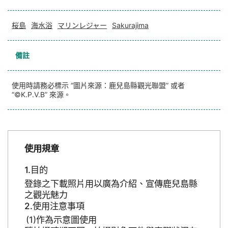
桜島
海水浴
マリンレジャー
Sakurajima
備註
使用時請務必標示 “圖片來源：鹿兒島縣觀光聯盟” 或者
“©K.P.V.B” 來源。
使用規章
目的
登錄之下載照片用以廣為介紹、宣傳鹿兒島縣
之觀光魅力
使用注意事項
作為示意圖使用