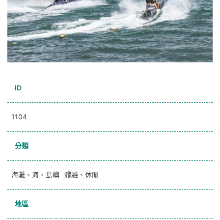
ID
1104
分類
海灘、海、島嶼
體驗、休閒
地區