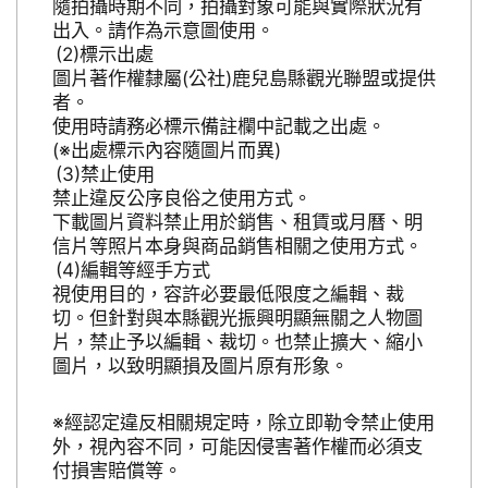
隨拍攝時期不同，拍攝對象可能與實際狀況有
出入。請作為示意圖使用。
標示出處
圖片著作權隸屬(公社)鹿兒島縣觀光聯盟或提供
者。
使用時請務必標示備註欄中記載之出處。
(※出處標示內容隨圖片而異)
禁止使用
禁止違反公序良俗之使用方式。
下載圖片資料禁止用於銷售、租賃或月曆、明
信片等照片本身與商品銷售相關之使用方式。
編輯等經手方式
視使用目的，容許必要最低限度之編輯、裁
切。但針對與本縣觀光振興明顯無關之人物圖
片，禁止予以編輯、裁切。也禁止擴大、縮小
圖片，以致明顯損及圖片原有形象。
※經認定違反相關規定時，除立即勒令禁止使用
外，視內容不同，可能因侵害著作權而必須支
付損害賠償等。