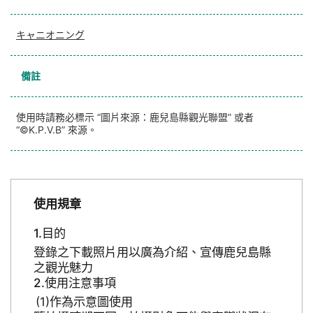
キャニオニング
備註
使用時請務必標示 “圖片來源：鹿兒島縣觀光聯盟” 或者
“©K.P.V.B” 來源。
使用規章
目的
登錄之下載照片用以廣為介紹、宣傳鹿兒島縣
之觀光魅力
使用注意事項
作為示意圖使用