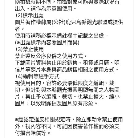
隨拍攝時期不同，拍攝對象可能與實際狀況有
出入。請作為示意圖使用。
標示出處
圖片著作權隸屬(公社)鹿兒島縣觀光聯盟或提供
者。
使用時請務必標示備註欄中記載之出處。
(※出處標示內容隨圖片而異)
禁止使用
禁止違反公序良俗之使用方式。
下載圖片資料禁止用於銷售、租賃或月曆、明
信片等照片本身與商品銷售相關之使用方式。
編輯等經手方式
視使用目的，容許必要最低限度之編輯、裁
切。但針對與本縣觀光振興明顯無關之人物圖
片，禁止予以編輯、裁切。也禁止擴大、縮小
圖片，以致明顯損及圖片原有形象。
※經認定違反相關規定時，除立即勒令禁止使用
外，視內容不同，可能因侵害著作權而必須支
付損害賠償等。