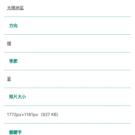
大隅地區
方向
横
季節
夏
照片大小
1772px×1181px（927 KB）
關鍵字