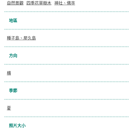
自然景觀
四季花草樹木
神社、佛寺
地區
種子島、屋久島
方向
横
季節
夏
照片大小