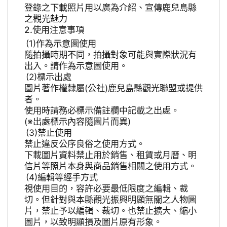
登錄之下載照片用以廣為介紹、宣傳鹿兒島縣
之觀光魅力
使用注意事項
作為示意圖使用
隨拍攝時期不同，拍攝對象可能與實際狀況有
出入。請作為示意圖使用。
標示出處
圖片著作權隸屬(公社)鹿兒島縣觀光聯盟或提供
者。
使用時請務必標示備註欄中記載之出處。
(※出處標示內容隨圖片而異)
禁止使用
禁止違反公序良俗之使用方式。
下載圖片資料禁止用於銷售、租賃或月曆、明
信片等照片本身與商品銷售相關之使用方式。
編輯等經手方式
視使用目的，容許必要最低限度之編輯、裁
切。但針對與本縣觀光振興明顯無關之人物圖
片，禁止予以編輯、裁切。也禁止擴大、縮小
圖片，以致明顯損及圖片原有形象。