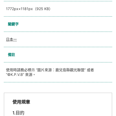
1772px×1181px（925 KB）
關鍵字
日本一
備註
使用時請務必標示 “圖片來源：鹿兒島縣觀光聯盟” 或者
“©K.P.V.B” 來源。
使用規章
目的