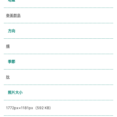
奄美群島
方向
横
季節
秋
照片大小
1772px×1181px（592 KB）