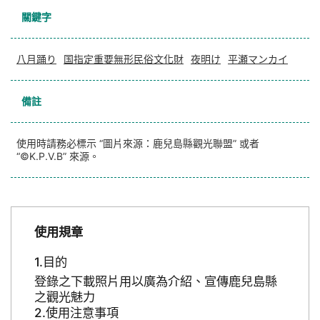
關鍵字
八月踊り
国指定重要無形民俗文化財
夜明け
平瀬マンカイ
備註
使用時請務必標示 “圖片來源：鹿兒島縣觀光聯盟” 或者
“©K.P.V.B” 來源。
使用規章
目的
登錄之下載照片用以廣為介紹、宣傳鹿兒島縣
之觀光魅力
使用注意事項