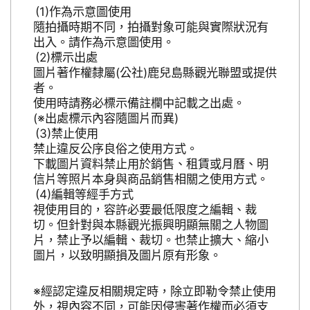
作為示意圖使用
隨拍攝時期不同，拍攝對象可能與實際狀況有
出入。請作為示意圖使用。
標示出處
圖片著作權隸屬(公社)鹿兒島縣觀光聯盟或提供
者。
使用時請務必標示備註欄中記載之出處。
(※出處標示內容隨圖片而異)
禁止使用
禁止違反公序良俗之使用方式。
下載圖片資料禁止用於銷售、租賃或月曆、明
信片等照片本身與商品銷售相關之使用方式。
編輯等經手方式
視使用目的，容許必要最低限度之編輯、裁
切。但針對與本縣觀光振興明顯無關之人物圖
片，禁止予以編輯、裁切。也禁止擴大、縮小
圖片，以致明顯損及圖片原有形象。
※經認定違反相關規定時，除立即勒令禁止使用
外，視內容不同，可能因侵害著作權而必須支