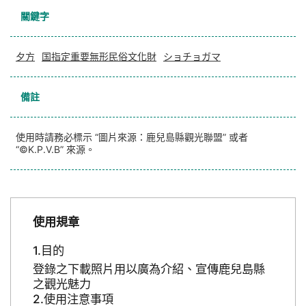
關鍵字
夕方
国指定重要無形民俗文化財
ショチョガマ
備註
使用時請務必標示 “圖片來源：鹿兒島縣觀光聯盟” 或者
“©K.P.V.B” 來源。
使用規章
目的
登錄之下載照片用以廣為介紹、宣傳鹿兒島縣
之觀光魅力
使用注意事項