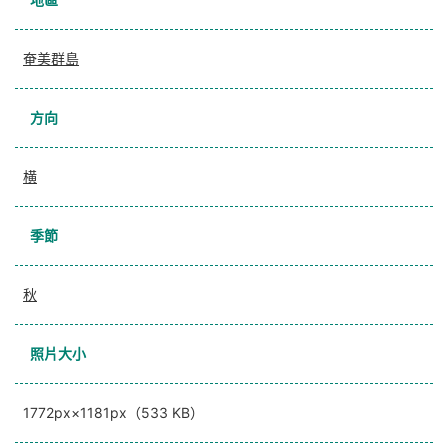
奄美群島
方向
横
季節
秋
照片大小
1772px×1181px（533 KB）