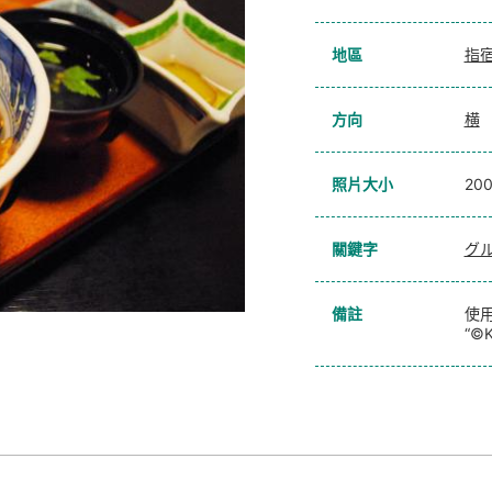
地區
指
方向
横
照片大小
20
關鍵字
グ
備註
使用
“©K