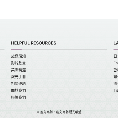
HELPFUL RESOURCES
L
旅遊須知
日
影片欣賞
En
美圖精選
한
觀光手冊
繁
相關連結
简
關於我們
Ti
聯絡我們
© 鹿兒島縣・鹿兒島縣觀光聯盟