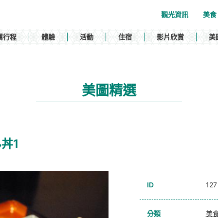
觀光資訊
美食
薦行程
體驗
活動
住宿
影片欣賞
美
美圖精選
ん丼1
ID
127
分類
美