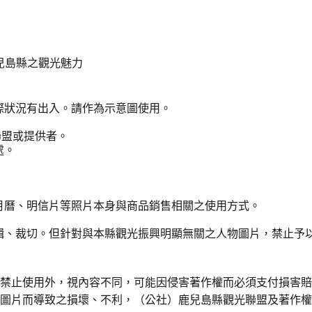
兒島縣之觀光魅力
際狀況有出入。請作為示意圖使用。
聯盟或提供者。
處。
月曆、明信片等照片本身與商品銷售相關之使用方式。
輯、裁切。但針對與本縣觀光振興明顯無關之人物圖片，禁止予
令禁止使用外，視內容不同，可能因侵害著作權而必須支付損害
用圖片而導致之損壞、不利，（公社）鹿兒島縣觀光聯盟及著作