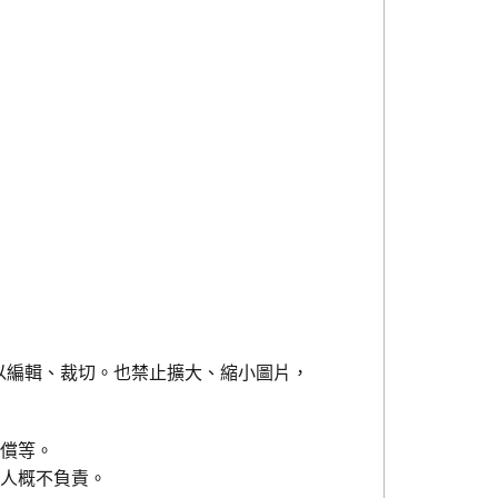
以編輯、裁切。也禁止擴大、縮小圖片，
賠償等。
權人概不負責。