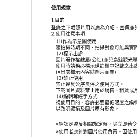
使用規章
目的
登錄之下載照片用以廣為介紹、宣傳鹿
使用注意事項
作為示意圖使用
隨拍攝時期不同，拍攝對象可能與實
標示出處
圖片著作權隸屬(公社)鹿兒島縣觀光
使用時請務必標示備註欄中記載之出
(※出處標示內容隨圖片而異)
禁止使用
禁止違反公序良俗之使用方式。
下載圖片資料禁止用於銷售、租賃或
編輯等經手方式
視使用目的，容許必要最低限度之編
以致明顯損及圖片原有形象。
※經認定違反相關規定時，除立即勒
※使用者應針對圖片使用負責。因使