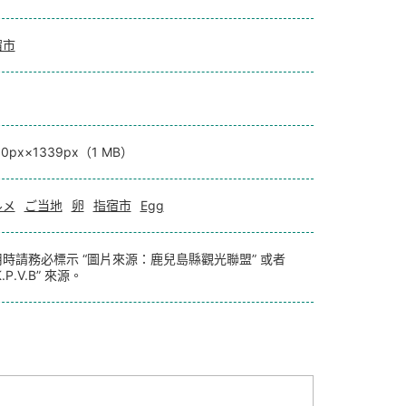
宿市
00px×1339px（1 MB）
ルメ
ご当地
卵
指宿市
Egg
時請務必標示 “圖片來源：鹿兒島縣觀光聯盟” 或者
.P.V.B” 來源。