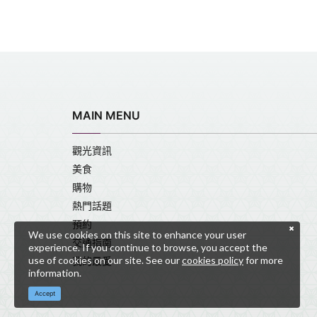
MAIN MENU
觀光資訊
美食
購物
熱門話題
預約
We use cookies on this site to enhance your user
交通指南
experience. If you continue to browse, you accept the
use of cookies on our site. See our
cookies policy
for more
我的最愛
information.
Accept