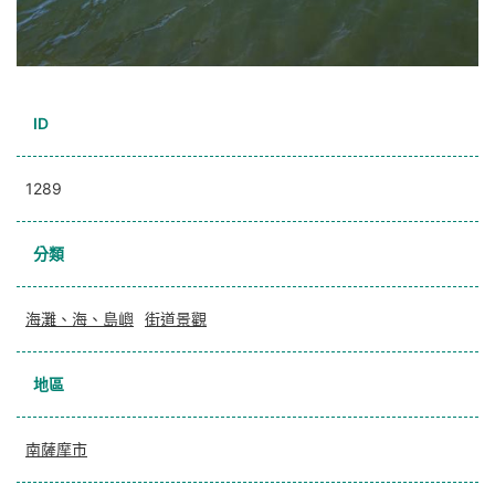
ID
1289
分類
海灘、海、島嶼
街道景觀
地區
南薩摩市