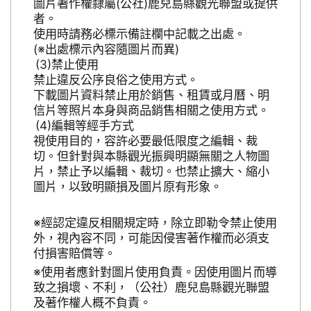
圖片著作權隸屬(公社)鹿兒島縣觀光聯盟或提供
者。
使用時請務必標示備註欄中記載之出處。
(※出處標示內容隨圖片而異)
禁止使用
禁止違反公序良俗之使用方式。
下載圖片資料禁止用於銷售、租賃或月曆、明
信片等照片本身與商品銷售相關之使用方式。
編輯等經手方式
視使用目的，容許必要最低限度之編輯、裁
切。但針對與本縣觀光振興明顯無關之人物圖
片，禁止予以編輯、裁切。也禁止擴大、縮小
圖片，以致明顯損及圖片原有形象。
※經認定違反相關規定時，除立即勒令禁止使用
外，視內容不同，可能因侵害著作權而必須支
付損害賠償等。
※使用者應針對圖片使用負責。因使用圖片而導
致之損壞、不利，（公社）鹿兒島縣觀光聯盟
及著作權人概不負責。