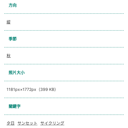
方向
縱
季節
秋
照片大小
1181px×1772px（399 KB）
關鍵字
夕日
サンセット
サイクリング