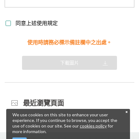
同意上述使用規定
使用時請務必標示備註欄中之出處。
下載圖片
最近瀏覽頁面
We use cookies on this site to enhance your user
experience. If you continue to browse, you accept the
use of cookies on our site. See our
cookies policy
for
more information.