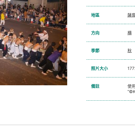
地區
薩
方向
横
季節
秋
照片大小
17
備註
使用
“©K