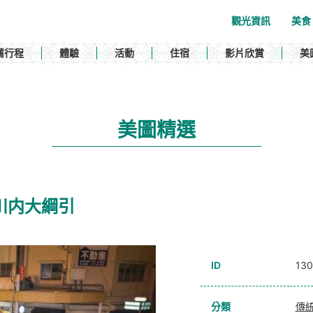
觀光資訊
美食
薦行程
體驗
活動
住宿
影片欣賞
美
美圖精選
 / 川内大綱引
ID
13
分類
傳