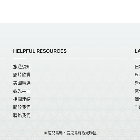
HELPFUL RESOURCES
L
旅遊須知
日
影片欣賞
En
美圖精選
한
觀光手冊
繁
相關連結
简
關於我們
Ti
聯絡我們
© 鹿兒島縣・鹿兒島縣觀光聯盟