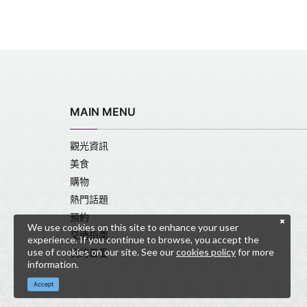
MAIN MENU
觀光資訊
美食
購物
熱門話題
預約
We use cookies on this site to enhance your user
交通指南
experience. If you continue to browse, you accept the
use of cookies on our site. See our
cookies policy
for more
我的最愛
information.
Accept