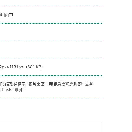
摩川内市
72px×1181px（681 KB）
時請務必標示 “圖片來源：鹿兒島縣觀光聯盟” 或者
.P.V.B” 來源。