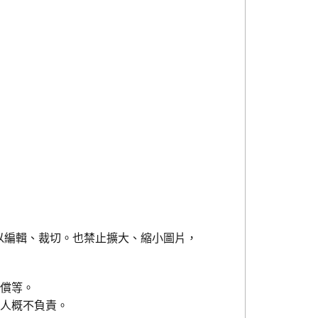
以編輯、裁切。也禁止擴大、縮小圖片，
賠償等。
權人概不負責。