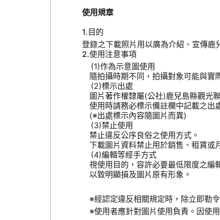
使用規章
目的
登錄之下載照片用以廣為介紹、宣傳鹿
使用注意事項
作為示意圖使用
隨拍攝時期不同，拍攝對象可能與實
標示出處
圖片著作權隸屬(公社)鹿兒島縣觀光
使用時請務必標示備註欄中記載之出
(※出處標示內容隨圖片而異)
禁止使用
禁止違反公序良俗之使用方式。
下載圖片資料禁止用於銷售、租賃或
編輯等經手方式
視使用目的，容許必要最低限度之編
以致明顯損及圖片原有形象。
※經認定違反相關規定時，除立即勒
※使用者應針對圖片使用負責。因使