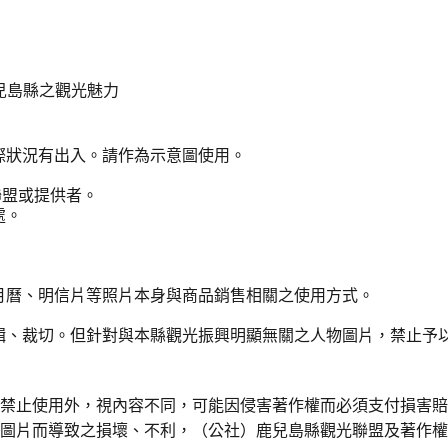
兒島縣之觀光魅力
際狀況有出入。請作為示意圖使用。
聯盟或提供者。
處。
月曆、明信片等照片本身與商品銷售相關之使用方式。
輯、裁切。但針對與本縣觀光振興明顯無關之人物圖片，禁止予
令禁止使用外，視內容不同，可能因侵害著作權而必須支付損害
用圖片而導致之損壞、不利，（公社）鹿兒島縣觀光聯盟及著作