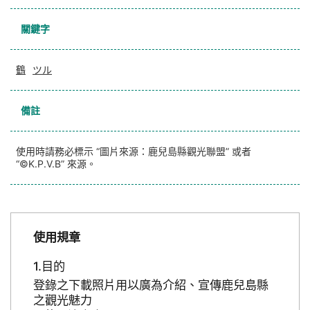
關鍵字
鶴
ツル
備註
使用時請務必標示 “圖片來源：鹿兒島縣觀光聯盟” 或者
“©K.P.V.B” 來源。
使用規章
目的
登錄之下載照片用以廣為介紹、宣傳鹿兒島縣
之觀光魅力