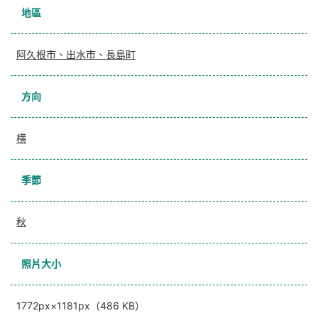
地區
阿久根市、出水市、長島町
方向
横
季節
秋
照片大小
1772px×1181px（486 KB）