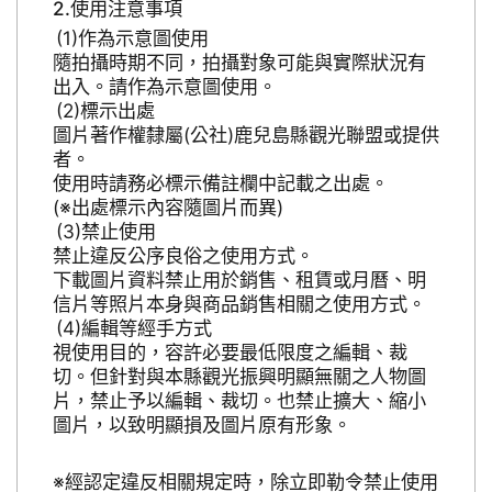
使用注意事項
作為示意圖使用
隨拍攝時期不同，拍攝對象可能與實際狀況有
出入。請作為示意圖使用。
標示出處
圖片著作權隸屬(公社)鹿兒島縣觀光聯盟或提供
者。
使用時請務必標示備註欄中記載之出處。
(※出處標示內容隨圖片而異)
禁止使用
禁止違反公序良俗之使用方式。
下載圖片資料禁止用於銷售、租賃或月曆、明
信片等照片本身與商品銷售相關之使用方式。
編輯等經手方式
視使用目的，容許必要最低限度之編輯、裁
切。但針對與本縣觀光振興明顯無關之人物圖
片，禁止予以編輯、裁切。也禁止擴大、縮小
圖片，以致明顯損及圖片原有形象。
※經認定違反相關規定時，除立即勒令禁止使用