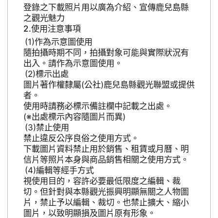
登錄之下載照片用以廣為介紹、宣傳鹿兒島縣
之觀光魅力
使用注意事項
作為示意圖使用
隨拍攝時期不同，拍攝對象可能與實際狀況有
出入。請作為示意圖使用。
標示出處
圖片著作權隸屬(公社)鹿兒島縣觀光聯盟或提供
者。
使用時請務必標示備註欄中記載之出處。
(※出處標示內容隨圖片而異)
禁止使用
禁止違反公序良俗之使用方式。
下載圖片資料禁止用於銷售、租賃或月曆、明
信片等照片本身與商品銷售相關之使用方式。
編輯等經手方式
視使用目的，容許必要最低限度之編輯、裁
切。但針對與本縣觀光振興明顯無關之人物圖
片，禁止予以編輯、裁切。也禁止擴大、縮小
圖片，以致明顯損及圖片原有形象。