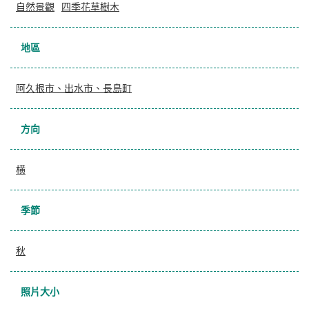
自然景觀
四季花草樹木
地區
阿久根市、出水市、長島町
方向
横
季節
秋
照片大小