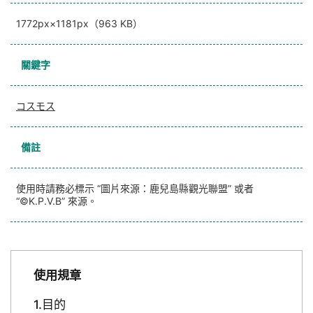
1772px×1181px（963 KB）
關鍵字
コスモス
備註
使用時請務必標示 “圖片來源：鹿兒島縣觀光聯盟” 或者
“©K.P.V.B” 來源。
使用規章
目的