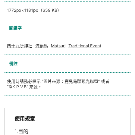
1772px×1181px（659 KB）
關鍵字
四十九所神社
流鏑馬
Matsuri
Traditional Event
備註
使用時請務必標示 “圖片來源：鹿兒島縣觀光聯盟” 或者
“©K.P.V.B” 來源。
使用規章
目的