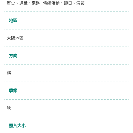
歷史、遺產、遺跡
傳統活動、節日、演藝
地區
大隅地區
方向
横
季節
秋
照片大小