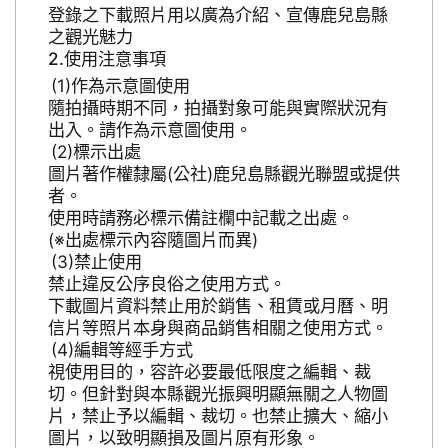
登錄之下載照片用以廣為介紹、宣傳鹿兒島縣
之觀光魅力
使用注意事項
作為示意圖使用
隨拍攝時期不同，拍攝對象可能與實際狀況有
出入。請作為示意圖使用。
標示出處
圖片著作權隸屬(公社)鹿兒島縣觀光聯盟或提供
者。
使用時請務必標示備註欄中記載之出處。
(※出處標示內容隨圖片而異)
禁止使用
禁止違反公序良俗之使用方式。
下載圖片資料禁止用於銷售、租賃或月曆、明
信片等照片本身與商品銷售相關之使用方式。
編輯等經手方式
視使用目的，容許必要最低限度之編輯、裁
切。但針對與本縣觀光振興明顯無關之人物圖
片，禁止予以編輯、裁切。也禁止擴大、縮小
圖片，以致明顯損及圖片原有形象。