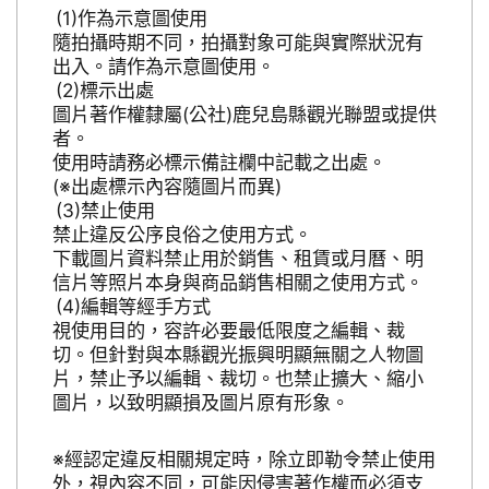
作為示意圖使用
隨拍攝時期不同，拍攝對象可能與實際狀況有
出入。請作為示意圖使用。
標示出處
圖片著作權隸屬(公社)鹿兒島縣觀光聯盟或提供
者。
使用時請務必標示備註欄中記載之出處。
(※出處標示內容隨圖片而異)
禁止使用
禁止違反公序良俗之使用方式。
下載圖片資料禁止用於銷售、租賃或月曆、明
信片等照片本身與商品銷售相關之使用方式。
編輯等經手方式
視使用目的，容許必要最低限度之編輯、裁
切。但針對與本縣觀光振興明顯無關之人物圖
片，禁止予以編輯、裁切。也禁止擴大、縮小
圖片，以致明顯損及圖片原有形象。
※經認定違反相關規定時，除立即勒令禁止使用
外，視內容不同，可能因侵害著作權而必須支