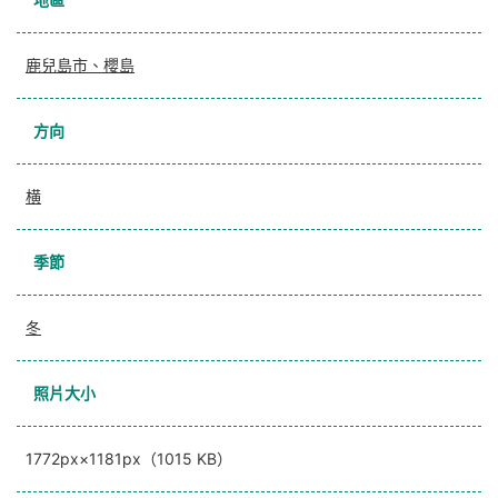
鹿兒島市、櫻島
方向
横
季節
冬
照片大小
1772px×1181px（1015 KB）