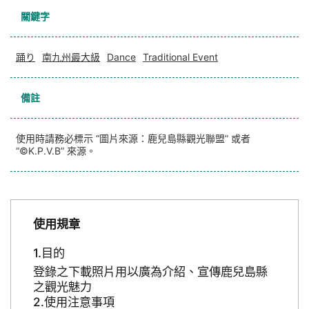
關鍵字
踊り
南九州最大級
Dance
Traditional Event
備註
使用時請務必標示 “圖片來源：鹿兒島縣觀光聯盟” 或者
“©K.P.V.B” 來源。
使用規章
目的
登錄之下載照片用以廣為介紹、宣傳鹿兒島縣
之觀光魅力
使用注意事項