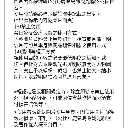
圖片著作權隸屬(公社)鹿兒島縣觀光聯盟或提供
者。
使用時請務必標示備註欄中記載之出處。
(※出處標示內容隨圖片而異)
禁止使用
禁止違反公序良俗之使用方式。
下載圖片資料禁止用於銷售、租賃或月曆、明
信片等照片本身與商品銷售相關之使用方式。
編輯等經手方式
視使用目的，容許必要最低限度之編輯、裁
切。但針對與本縣觀光振興明顯無關之人物圖
片，禁止予以編輯、裁切。也禁止擴大、縮小
圖片，以致明顯損及圖片原有形象。
※經認定違反相關規定時，除立即勒令禁止使用
外，視內容不同，可能因侵害著作權而必須支
付損害賠償等。
※使用者應針對圖片使用負責。因使用圖片而導
致之損壞、不利，（公社）鹿兒島縣觀光聯盟
及著作權人概不負責。