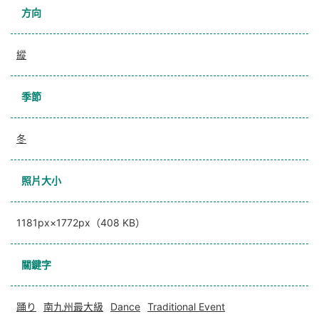
方向
縱
季節
冬
照片大小
1181px×1772px（408 KB）
關鍵字
踊り
南九州最大級
Dance
Traditional Event