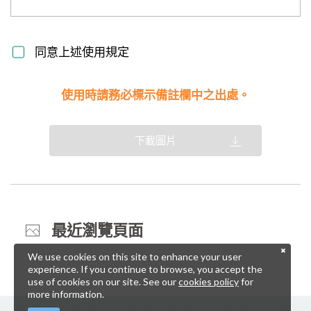
同意上述使用規定
使用時請務必標示備註欄中之出處。
下載圖片
最近瀏覽頁面
We use cookies on this site to enhance your user
experience. If you continue to browse, you accept the
use of cookies on our site. See our
cookies policy
for
more information.