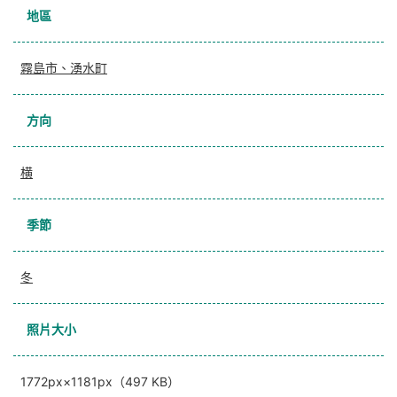
地區
霧島市、湧水町
方向
横
季節
冬
照片大小
1772px×1181px（497 KB）