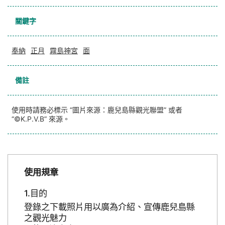
關鍵字
奉納
正月
霧島神宮
面
備註
使用時請務必標示 “圖片來源：鹿兒島縣觀光聯盟” 或者
“©K.P.V.B” 來源。
使用規章
目的
登錄之下載照片用以廣為介紹、宣傳鹿兒島縣
之觀光魅力