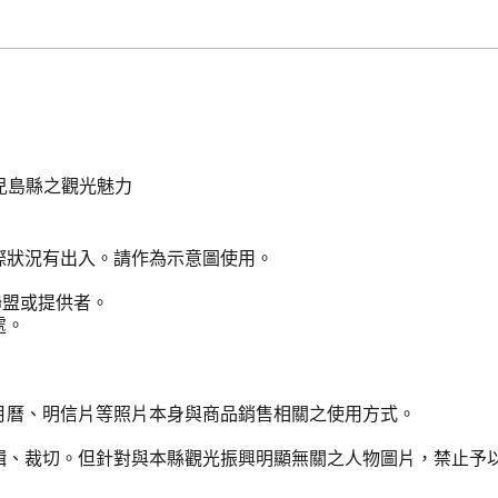
兒島縣之觀光魅力
際狀況有出入。請作為示意圖使用。
聯盟或提供者。
處。
月曆、明信片等照片本身與商品銷售相關之使用方式。
輯、裁切。但針對與本縣觀光振興明顯無關之人物圖片，禁止予