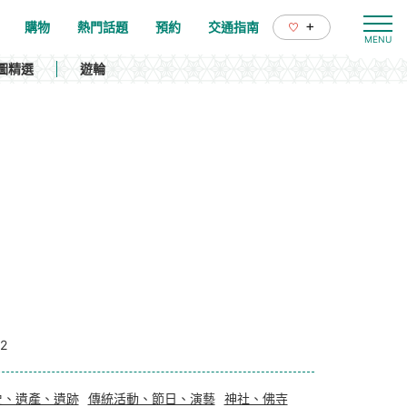
+
購物
熱門話題
預約
交通指南
圖精選
遊輪
2
史、遺產、遺跡
傳統活動、節日、演藝
神社、佛寺