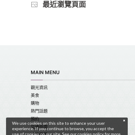
最近瀏覽頁面
MAIN MENU
觀光資訊
美食
購物
熱門話題
預約
We use cookies on this site to enhance your user
交通指南
experience. If you continue to browse, you accept the
use of cookies on our site. See our
cookies policy
for more
我的最愛