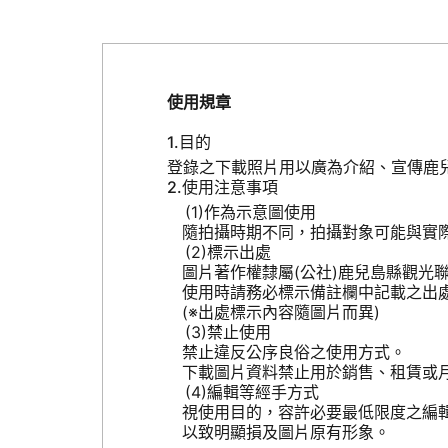
使用規章
目的
登錄之下載照片用以廣為介紹、宣傳鹿
使用注意事項
作為示意圖使用
隨拍攝時期不同，拍攝對象可能與實
標示出處
圖片著作權隸屬(公社)鹿兒島縣觀光
使用時請務必標示備註欄中記載之出
(※出處標示內容隨圖片而異)
禁止使用
禁止違反公序良俗之使用方式。
下載圖片資料禁止用於銷售、租賃或
編輯等經手方式
視使用目的，容許必要最低限度之編
以致明顯損及圖片原有形象。