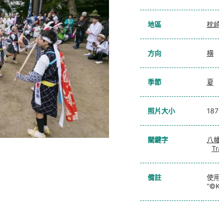
地區
枕
方向
横
季節
夏
照片大小
18
關鍵字
八
Tr
備註
使用
“©K