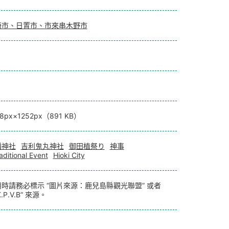
崎市、日置市、市來串木野市
78px×1252px（891 KB）
幡神社
吉利鬼丸神社
御田植祭り
神事
aditional Event
Hioki City
時請務必標示 “圖片來源：鹿兒島縣觀光聯盟” 或者
.P.V.B” 來源。