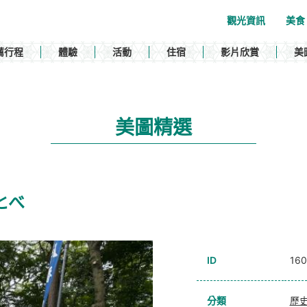
觀光資訊
美食
薦行程
體驗
活動
住宿
影片欣賞
美
美圖精選
ぺとべ
ID
160
分類
歷