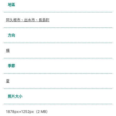
地區
阿久根市、出水市、長島町
方向
横
季節
夏
照片大小
1878px×1252px（2 MB）