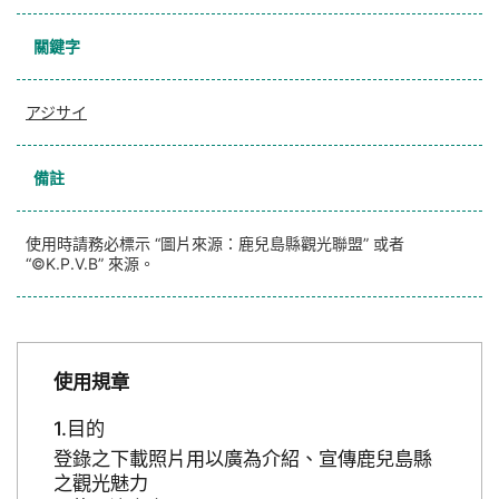
關鍵字
アジサイ
備註
使用時請務必標示 “圖片來源：鹿兒島縣觀光聯盟” 或者
“©K.P.V.B” 來源。
使用規章
目的
登錄之下載照片用以廣為介紹、宣傳鹿兒島縣
之觀光魅力