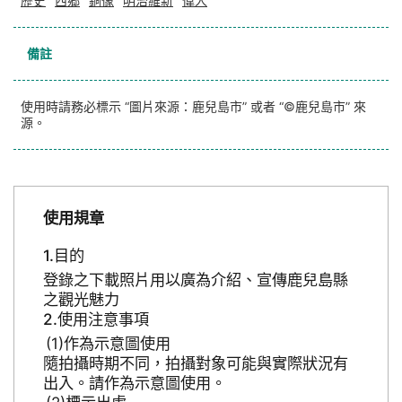
歴史
西郷
銅像
明治維新
偉人
備註
使用時請務必標示 “圖片來源：鹿兒島市” 或者 “©鹿兒島市” 來
源。
使用規章
目的
登錄之下載照片用以廣為介紹、宣傳鹿兒島縣
之觀光魅力
使用注意事項
作為示意圖使用
隨拍攝時期不同，拍攝對象可能與實際狀況有
出入。請作為示意圖使用。