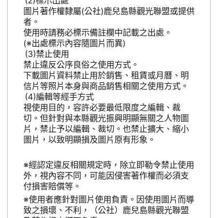
標示出處
圖片著作權隸屬(公社)鹿兒島縣觀光聯盟或提供
者。
使用時請務必標示備註欄中記載之出處。
(※出處標示內容隨圖片而異)
禁止使用
禁止違反公序良俗之使用方式。
下載圖片資料禁止用於銷售、租賃或月曆、明
信片等照片本身與商品銷售相關之使用方式。
編輯等經手方式
視使用目的，容許必要最低限度之編輯、裁
切。但針對與本縣觀光振興明顯無關之人物圖
片，禁止予以編輯、裁切。也禁止擴大、縮小
圖片，以致明顯損及圖片原有形象。
※經認定違反相關規定時，除立即勒令禁止使用
外，視內容不同，可能因侵害著作權而必須支
付損害賠償等。
※使用者應針對圖片使用負責。因使用圖片而導
致之損壞、不利，（公社）鹿兒島縣觀光聯盟