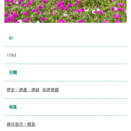
ID
1793
分類
歷史、遺產、遺跡
街道景觀
地區
鹿兒島市、櫻島