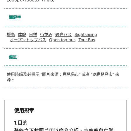
關鍵字
桜島
体験
自然
街並み
観光バス
Sightseeing
オープントップバス
Open top bus
Tour Bus
備註
使用時請務必標示 “圖片來源：鹿兒島市” 或者 “©鹿兒島市” 來
源。
使用規章
目的
登錄之下載照片用以廣為介紹、宣傳鹿兒島縣