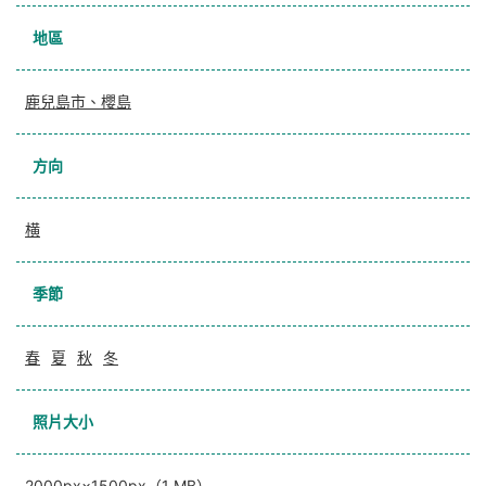
地區
鹿兒島市、櫻島
方向
横
季節
春
夏
秋
冬
照片大小
2000px×1500px（1 MB）