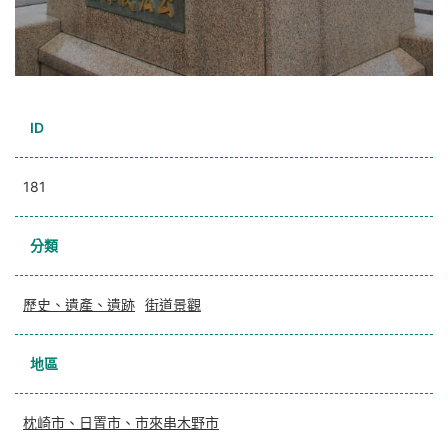
ID
181
分類
歷史、遺產、遺跡
街道景觀
地區
枕崎市、日置市、市來串木野市