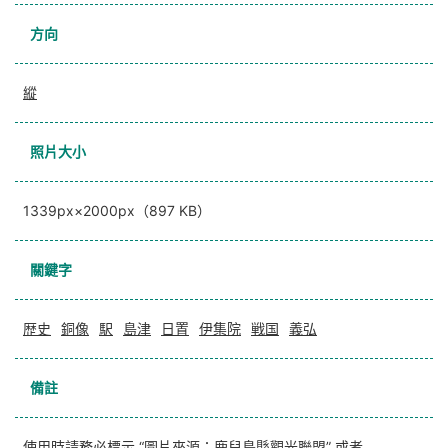
方向
縱
照片大小
1339px×2000px（897 KB）
關鍵字
歴史
銅像
駅
島津
日置
伊集院
戦国
義弘
備註
使用時請務必標示 “圖片來源：鹿兒島縣觀光聯盟” 或者