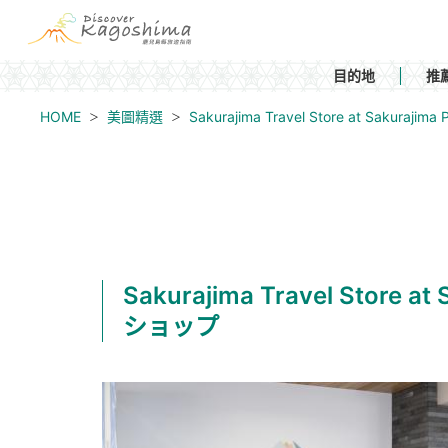
目的地
推
HOME
美圖精選
Sakurajima Travel Store at Sak
Sakurajima Travel Stor
ショップ