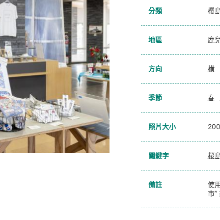
分類
櫻
地區
鹿
方向
横
季節
春
照片大小
20
關鍵字
桜
備註
使用
市”