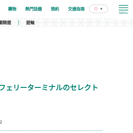
+
購物
熱門話題
預約
交通指南
圖精選
遊輪
inal / 桜島港フェリーターミナルのセレクト
2