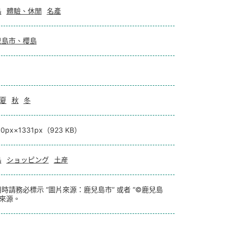
島
體驗、休閒
名產
兒島市、櫻島
夏
秋
冬
00px×1331px（923 KB）
島
ショッピング
土産
時請務必標示 “圖片來源：鹿兒島市” 或者 “©鹿兒島
 來源。