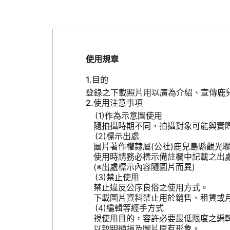
使用規章
目的
登錄之下載照片用以廣為介紹、宣傳鹿
使用注意事項
作為示意圖使用
隨拍攝時期不同，拍攝對象可能與實
標示出處
圖片著作權隸屬(公社)鹿兒島縣觀光
使用時請務必標示備註欄中記載之出
(※出處標示內容隨圖片而異)
禁止使用
禁止違反公序良俗之使用方式。
下載圖片資料禁止用於銷售、租賃或
編輯等經手方式
視使用目的，容許必要最低限度之編
以致明顯損及圖片原有形象。