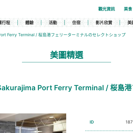
觀光資訊
美食
薦行程
體驗
活動
住宿
影片欣賞
美
urajima Port Ferry Terminal / 桜島港フェリーターミナルのセレクトショップ
美圖精選
e at Sakurajima Port Ferry Term
ID
187