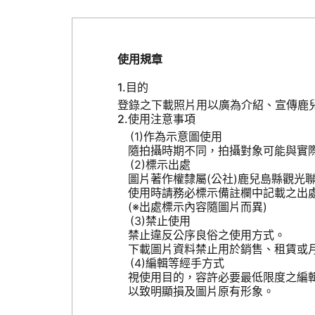
使用規章
目的
登錄之下載照片用以廣為介紹、宣傳鹿
使用注意事項
作為示意圖使用
隨拍攝時期不同，拍攝對象可能與實
標示出處
圖片著作權隸屬(公社)鹿兒島縣觀光
使用時請務必標示備註欄中記載之出
(※出處標示內容隨圖片而異)
禁止使用
禁止違反公序良俗之使用方式。
下載圖片資料禁止用於銷售、租賃或
編輯等經手方式
視使用目的，容許必要最低限度之編
以致明顯損及圖片原有形象。