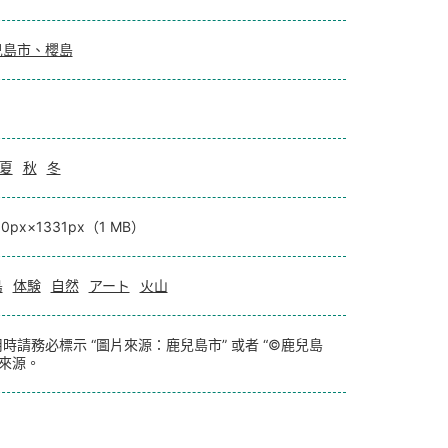
兒島市、櫻島
夏
秋
冬
00px×1331px（1 MB）
島
体験
自然
アート
火山
時請務必標示 “圖片來源：鹿兒島市” 或者 “©鹿兒島
 來源。