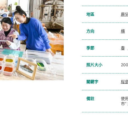
地區
鹿
方向
横
季節
春
照片大小
20
關鍵字
桜
備註
使用
市”