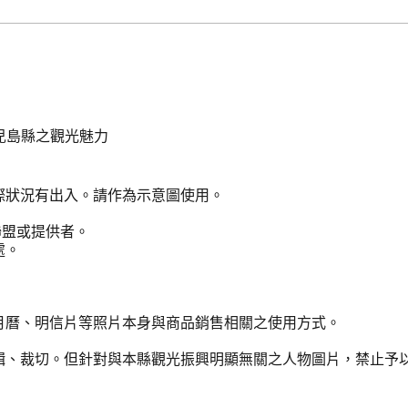
兒島縣之觀光魅力
際狀況有出入。請作為示意圖使用。
聯盟或提供者。
處。
月曆、明信片等照片本身與商品銷售相關之使用方式。
輯、裁切。但針對與本縣觀光振興明顯無關之人物圖片，禁止予