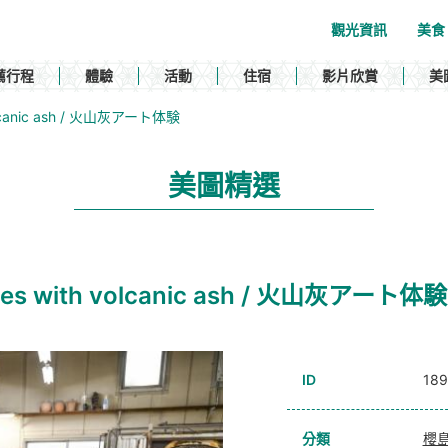
觀光資訊
美食
薦行程
體驗
活動
住宿
影片欣賞
美
 volcanic ash / 火山灰アート体験
美圖精選
ieces with volcanic ash / 火山灰アート体験
ID
18
分類
櫻