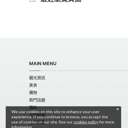
MAIN MENU
觀光資訊
美食
購物
熱門話題
預約
We use cookies on this site to enhance your user
交通指南
experience. If you continue to browse, you accept the
use of cookies on our site. See our
cookies policy
for more
我的最愛
information.