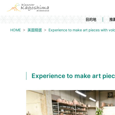
目的地
推
HOME
美圖精選
Experience to make art pieces with
Experience to make art p