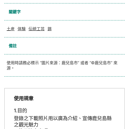
關鍵字
土産
体験
伝統工芸
錫
備註
使用時請務必標示 “圖片來源：鹿兒島市” 或者 “©鹿兒島市” 來
源。
使用規章
目的
登錄之下載照片用以廣為介紹、宣傳鹿兒島縣
之觀光魅力