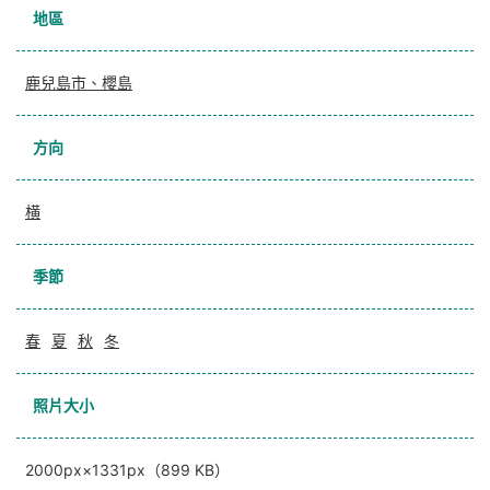
地區
鹿兒島市、櫻島
方向
横
季節
春
夏
秋
冬
照片大小
2000px×1331px（899 KB）