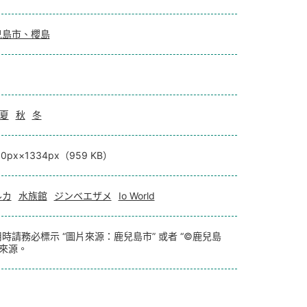
兒島市、櫻島
夏
秋
冬
00px×1334px（959 KB）
ルカ
水族館
ジンベエザメ
Io World
時請務必標示 “圖片來源：鹿兒島市” 或者 “©鹿兒島
 來源。