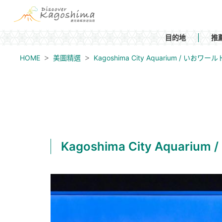
目的地
推
HOME
美圖精選
Kagoshima City Aquarium / い
Kagoshima City Aqua