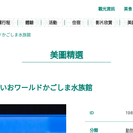
觀光資訊
美食
薦行程
體驗
活動
住宿
影片欣賞
美
おワールドかごしま水族館
美圖精選
rium / いおワールドかごしま水族館
ID
198
分類
動