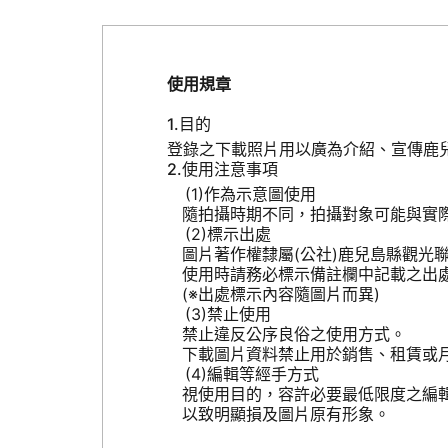
使用規章
目的
登錄之下載照片用以廣為介紹、宣傳鹿
使用注意事項
作為示意圖使用
隨拍攝時期不同，拍攝對象可能與實
標示出處
圖片著作權隸屬(公社)鹿兒島縣觀光
使用時請務必標示備註欄中記載之出
(※出處標示內容隨圖片而異)
禁止使用
禁止違反公序良俗之使用方式。
下載圖片資料禁止用於銷售、租賃或
編輯等經手方式
視使用目的，容許必要最低限度之編
以致明顯損及圖片原有形象。