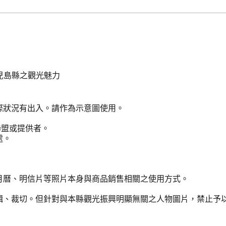
兒島縣之觀光魅力
際狀況有出入。請作為示意圖使用。
聯盟或提供者。
處。
月曆、明信片等照片本身與商品銷售相關之使用方式。
輯、裁切。但針對與本縣觀光振興明顯無關之人物圖片，禁止予