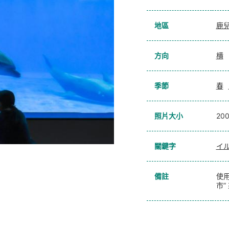
地區
鹿
方向
横
季節
春
照片大小
20
關鍵字
イ
備註
使用
市”