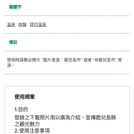
關鍵字
温泉
体験
貸切温泉
備註
使用時請務必標示 “圖片來源：鹿兒島市” 或者 “©鹿兒島市” 來
源。
使用規章
目的
登錄之下載照片用以廣為介紹、宣傳鹿兒島縣
之觀光魅力
使用注意事項