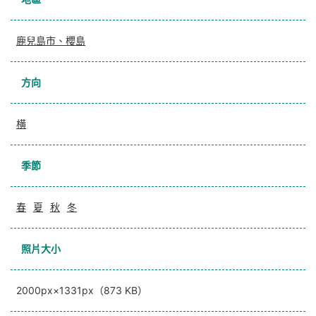
鹿兒島市、櫻島
方向
横
季節
春
夏
秋
冬
照片大小
2000px×1331px（873 KB）