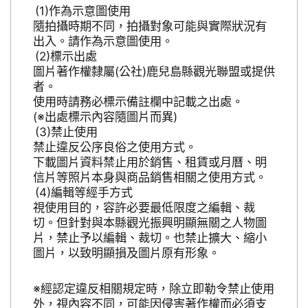
作為示意圖使用
隨拍攝時期不同，拍攝對象可能與實際狀況有
出入。請作為示意圖使用。
標示出處
圖片著作權隸屬(公社)鹿兒島縣觀光聯盟或提供
者。
使用時請務必標示備註欄中記載之出處。
(※出處標示內容隨圖片而異)
禁止使用
禁止違反公序良俗之使用方式。
下載圖片資料禁止用於銷售、租賃或月曆、明
信片等照片本身與商品銷售相關之使用方式。
編輯等經手方式
視使用目的，容許必要最低限度之編輯、裁
切。但針對與本縣觀光振興明顯無關之人物圖
片，禁止予以編輯、裁切。也禁止擴大、縮小
圖片，以致明顯損及圖片原有形象。
※經認定違反相關規定時，除立即勒令禁止使用
外，視內容不同，可能因侵害著作權而必須支