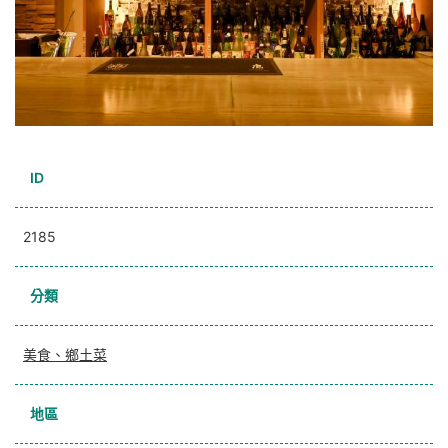
ID
2185
分類
美食、鄉土菜
地區