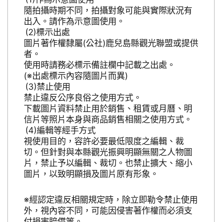
隨拍攝時期不同，拍攝對象可能與實際狀況有
出入。請作為示意圖使用。
標示出處
圖片著作權隸屬(公社)鹿兒島縣觀光聯盟或提供
者。
使用時請務必標示備註欄中記載之出處。
(※出處標示內容隨圖片而異)
禁止使用
禁止違反公序良俗之使用方式。
下載圖片資料禁止用於銷售、租賃或月曆、明
信片等照片本身與商品銷售相關之使用方式。
編輯等經手方式
視使用目的，容許必要最低限度之編輯、裁
切。但針對與本縣觀光振興明顯無關之人物圖
片，禁止予以編輯、裁切。也禁止擴大、縮小
圖片，以致明顯損及圖片原有形象。
※經認定違反相關規定時，除立即勒令禁止使用
外，視內容不同，可能因侵害著作權而必須支
付損害賠償等。