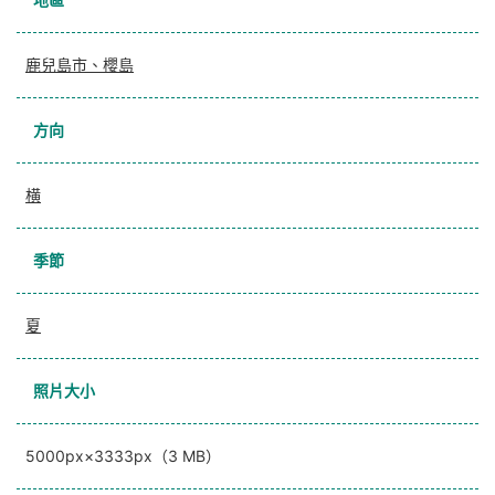
鹿兒島市、櫻島
方向
横
季節
夏
照片大小
5000px×3333px（3 MB）