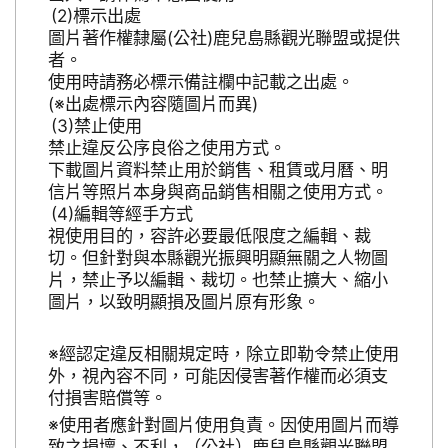
標示出處
圖片著作權隸屬(公社)鹿兒島縣觀光聯盟或提供
者。
使用時請務必標示備註欄中記載之出處。
(※出處標示內容隨圖片而異)
禁止使用
禁止違反公序良俗之使用方式。
下載圖片資料禁止用於銷售、租賃或月曆、明
信片等照片本身與商品銷售相關之使用方式。
編輯等經手方式
視使用目的，容許必要最低限度之編輯、裁
切。但針對與本縣觀光振興明顯無關之人物圖
片，禁止予以編輯、裁切。也禁止擴大、縮小
圖片，以致明顯損及圖片原有形象。
※經認定違反相關規定時，除立即勒令禁止使用
外，視內容不同，可能因侵害著作權而必須支
付損害賠償等。
※使用者應針對圖片使用負責。因使用圖片而導
致之損壞、不利，（公社）鹿兒島縣觀光聯盟