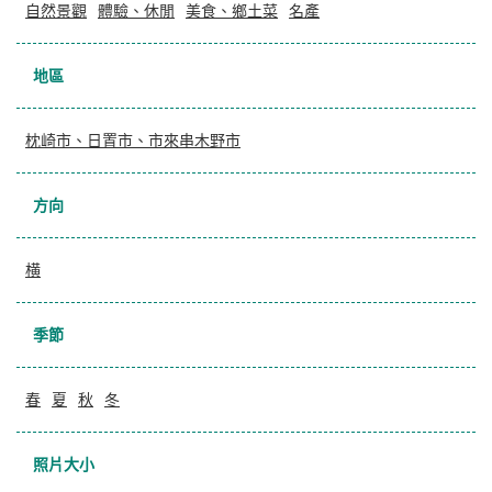
自然景觀
體驗、休閒
美食、鄉土菜
名產
地區
枕崎市、日置市、市來串木野市
方向
横
季節
春
夏
秋
冬
照片大小