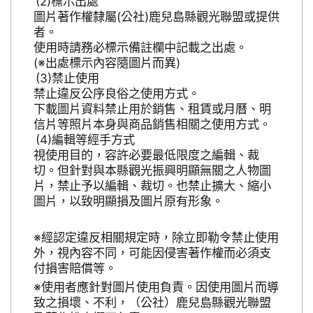
標示出處
圖片著作權隸屬(公社)鹿兒島縣觀光聯盟或提供
者。
使用時請務必標示備註欄中記載之出處。
(※出處標示內容隨圖片而異)
禁止使用
禁止違反公序良俗之使用方式。
下載圖片資料禁止用於銷售、租賃或月曆、明
信片等照片本身與商品銷售相關之使用方式。
編輯等經手方式
視使用目的，容許必要最低限度之編輯、裁
切。但針對與本縣觀光振興明顯無關之人物圖
片，禁止予以編輯、裁切。也禁止擴大、縮小
圖片，以致明顯損及圖片原有形象。
※經認定違反相關規定時，除立即勒令禁止使用
外，視內容不同，可能因侵害著作權而必須支
付損害賠償等。
※使用者應針對圖片使用負責。因使用圖片而導
致之損壞、不利，（公社）鹿兒島縣觀光聯盟