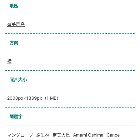
地區
奄美群島
方向
横
照片大小
2000px×1339px（1 MB）
關鍵字
マングローブ
原生林
奄美大島
Amami Oshima
Canoe