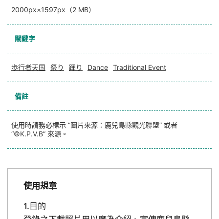
2000px×1597px（2 MB）
關鍵字
歩行者天国
祭り
踊り
Dance
Traditional Event
備註
使用時請務必標示 “圖片來源：鹿兒島縣觀光聯盟” 或者
“©K.P.V.B” 來源。
使用規章
目的