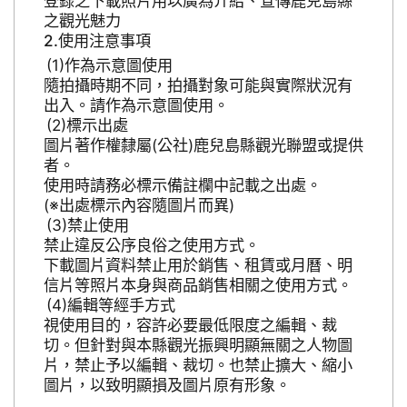
登錄之下載照片用以廣為介紹、宣傳鹿兒島縣
之觀光魅力
使用注意事項
作為示意圖使用
隨拍攝時期不同，拍攝對象可能與實際狀況有
出入。請作為示意圖使用。
標示出處
圖片著作權隸屬(公社)鹿兒島縣觀光聯盟或提供
者。
使用時請務必標示備註欄中記載之出處。
(※出處標示內容隨圖片而異)
禁止使用
禁止違反公序良俗之使用方式。
下載圖片資料禁止用於銷售、租賃或月曆、明
信片等照片本身與商品銷售相關之使用方式。
編輯等經手方式
視使用目的，容許必要最低限度之編輯、裁
切。但針對與本縣觀光振興明顯無關之人物圖
片，禁止予以編輯、裁切。也禁止擴大、縮小
圖片，以致明顯損及圖片原有形象。