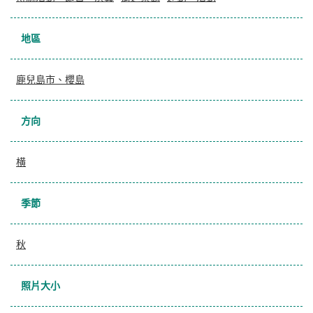
地區
鹿兒島市、櫻島
方向
横
季節
秋
照片大小