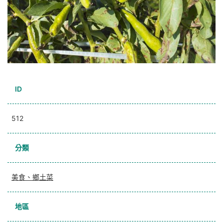
ID
512
分類
美食、鄉土菜
地區