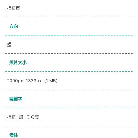
指宿市
方向
横
照片大小
2000px×1333px（1 MB）
關鍵字
指宿
畑
そら豆
備註