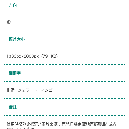
方向
縱
照片大小
1333px×2000px（791 KB）
關鍵字
指宿
ジェラート
マンゴー
備註
使用時請務必標示 “圖片來源：鹿兒島縣南薩地區振興局” 或者