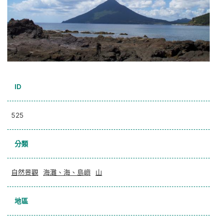
ID
525
分類
自然景觀
海灘、海、島嶼
山
地區