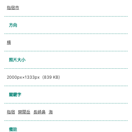
指宿市
方向
横
照片大小
2000px×1333px（839 KB）
關鍵字
指宿
開聞岳
長崎鼻
海
備註