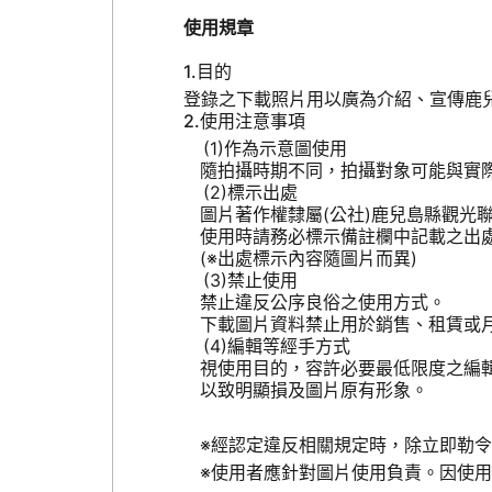
使用規章
目的
登錄之下載照片用以廣為介紹、宣傳鹿
使用注意事項
作為示意圖使用
隨拍攝時期不同，拍攝對象可能與實
標示出處
圖片著作權隸屬(公社)鹿兒島縣觀光
使用時請務必標示備註欄中記載之出
(※出處標示內容隨圖片而異)
禁止使用
禁止違反公序良俗之使用方式。
下載圖片資料禁止用於銷售、租賃或
編輯等經手方式
視使用目的，容許必要最低限度之編
以致明顯損及圖片原有形象。
※經認定違反相關規定時，除立即勒
※使用者應針對圖片使用負責。因使