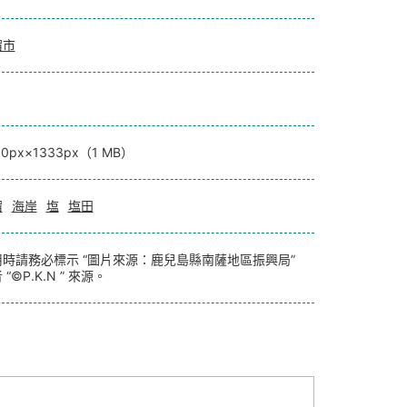
宿市
00px×1333px（1 MB）
宿
海岸
塩
塩田
用時請務必標示 “圖片來源：鹿兒島縣南薩地區振興局”
 “©P.K.N ” 來源。