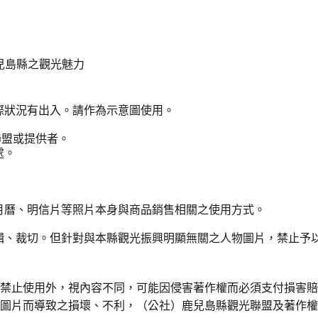
兒島縣之觀光魅力
際狀況有出入。請作為示意圖使用。
聯盟或提供者。
處。
月曆、明信片等照片本身與商品銷售相關之使用方式。
輯、裁切。但針對與本縣觀光振興明顯無關之人物圖片，禁止予
令禁止使用外，視內容不同，可能因侵害著作權而必須支付損害
用圖片而導致之損壞、不利，（公社）鹿兒島縣觀光聯盟及著作