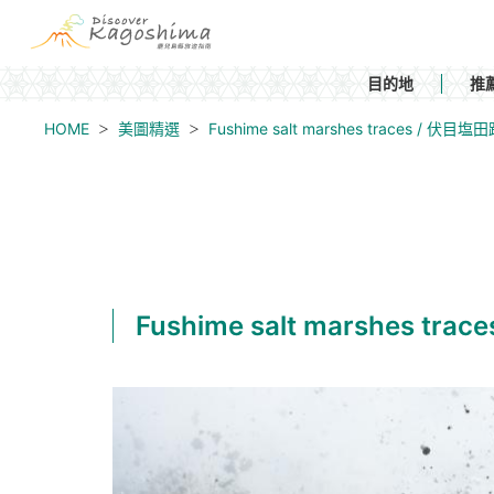
目的地
推
HOME
美圖精選
Fushime salt marshes traces / 伏目塩
Fushime salt marshes tr