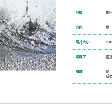
地區
指
方向
横
照片大小
20
關鍵字
指
備註
使
或者