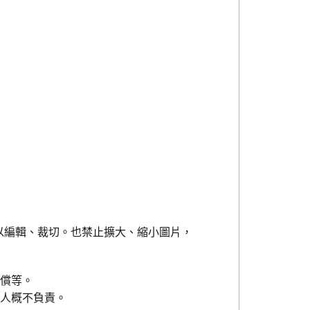
以編輯、裁切。也禁止擴大、縮小圖片，
賠償等。
權人概不負責。