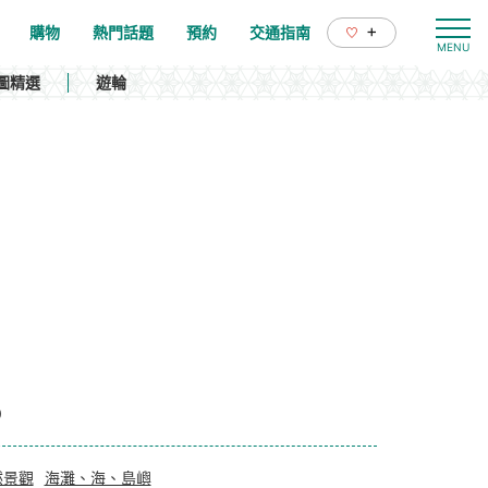
+
購物
熱門話題
預約
交通指南
圖精選
遊輪
0
然景觀
海灘、海、島嶼