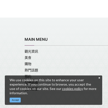
MAIN MENU
觀光資訊
美食
購物
熱門話題
預約
We use cookies on this site to enhance your user
交通指南
experience. If you continue to browse, you accept the
use of cookies on our site. See our
cookies policy
for more
我的最愛
information.
Accept