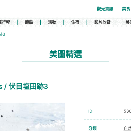
觀光資訊
美食
薦行程
體驗
活動
住宿
影片欣賞
美
田跡3
美圖精選
aces / 伏目塩田跡3
ID
53
分類
自