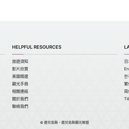
HELPFUL RESOURCES
L
旅遊須知
日
影片欣賞
En
美圖精選
한
觀光手冊
繁
相關連結
简
關於我們
Ti
聯絡我們
© 鹿兒島縣・鹿兒島縣觀光聯盟