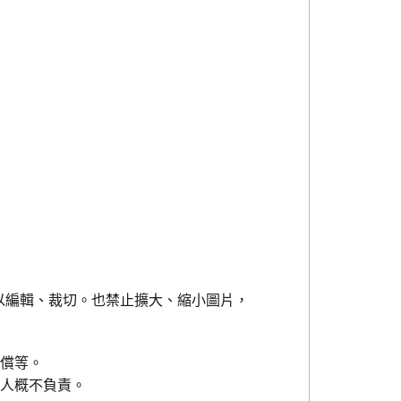
以編輯、裁切。也禁止擴大、縮小圖片，
賠償等。
權人概不負責。