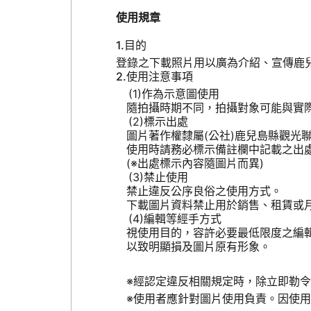
使用規章
目的
登錄之下載照片用以廣為介紹、宣傳鹿
使用注意事項
作為示意圖使用
隨拍攝時期不同，拍攝對象可能與實
標示出處
圖片著作權隸屬(公社)鹿兒島縣觀光
使用時請務必標示備註欄中記載之出
(※出處標示內容隨圖片而異)
禁止使用
禁止違反公序良俗之使用方式。
下載圖片資料禁止用於銷售、租賃或
編輯等經手方式
視使用目的，容許必要最低限度之編
以致明顯損及圖片原有形象。
※經認定違反相關規定時，除立即勒
※使用者應針對圖片使用負責。因使