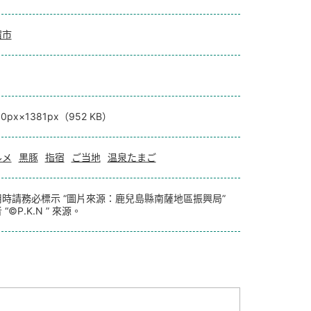
宿市
00px×1381px（952 KB）
ルメ
黒豚
指宿
ご当地
温泉たまご
用時請務必標示 “圖片來源：鹿兒島縣南薩地區振興局”
 “©P.K.N ” 來源。