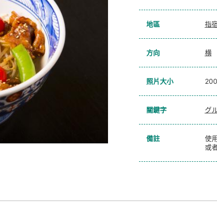
地區
指
方向
横
照片大小
20
關鍵字
グ
備註
使
或者