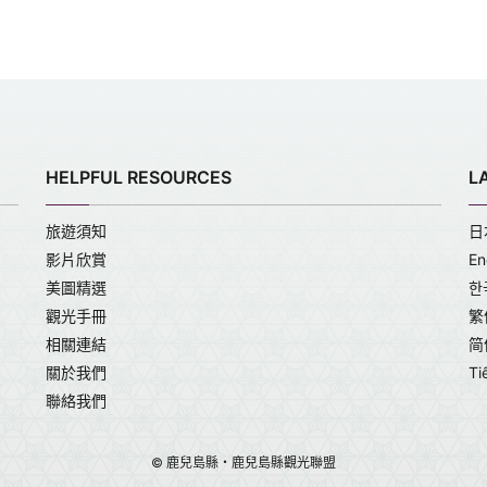
HELPFUL RESOURCES
L
旅遊須知
日
影片欣賞
En
美圖精選
한
觀光手冊
繁
相關連結
简
關於我們
Ti
聯絡我們
© 鹿兒島縣・鹿兒島縣觀光聯盟