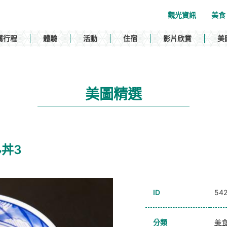
觀光資訊
美食
薦行程
體驗
活動
住宿
影片欣賞
美
美圖精選
ん丼3
ID
54
分類
美