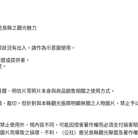
兒島縣之觀光魅力
際狀況有出入。請作為示意圖使用。
聯盟或提供者。
處。
月曆、明信片等照片本身與商品銷售相關之使用方式。
輯、裁切。但針對與本縣觀光振興明顯無關之人物圖片，禁止予
令禁止使用外，視內容不同，可能因侵害著作權而必須支付損害
用圖片而導致之損壞、不利，（公社）鹿兒島縣觀光聯盟及著作