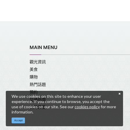
MAIN MENU
觀光資訊
美食
購物
熱門話題
預約
We use cookies on this site to enhance your user
交通指南
experience. If you continue to browse, you accept the
use of cookies on our site. See our
cookies policy
for more
我的最愛
information.
Accept