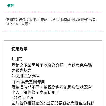
備註
使用時請務必標示 “圖片來源：鹿兒島縣南薩地區振興局” 或者
“©P.K.N ” 來源。
使用規章
目的
登錄之下載照片用以廣為介紹、宣傳鹿兒島縣
之觀光魅力
使用注意事項
作為示意圖使用
隨拍攝時期不同，拍攝對象可能與實際狀況有
出入。請作為示意圖使用。
標示出處
圖片著作權隸屬(公社)鹿兒島縣觀光聯盟或提供