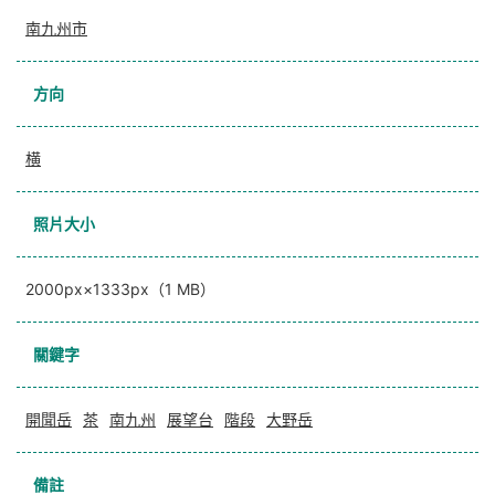
南九州市
方向
横
照片大小
2000px×1333px（1 MB）
關鍵字
開聞岳
茶
南九州
展望台
階段
大野岳
備註